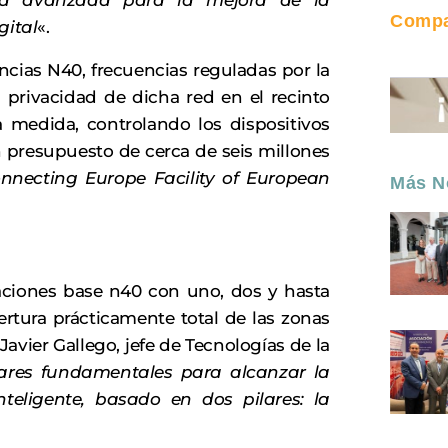
ad avanzada para la mejora de la
Compar
gital
«.
encias N40, frecuencias reguladas por la
 privacidad de dicha red en el recinto
 medida, controlando los dispositivos
n presupuesto de cerca de seis millones
nnecting Europe Facility of European
Más No
aciones base n40 con uno, dos y hasta
ertura prácticamente total de las zonas
Javier Gallego, jefe de Tecnologías de la
lares fundamentales para alcanzar la
teligente, basado en dos pilares: la