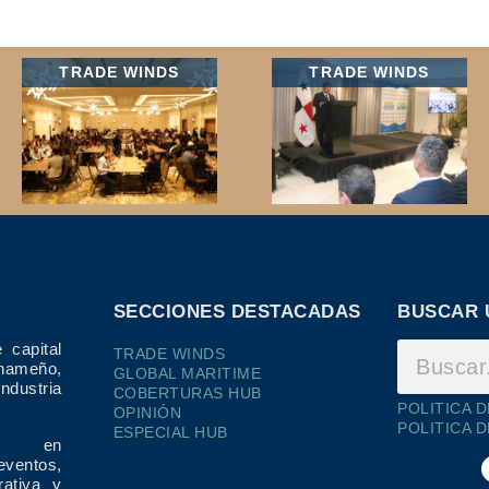
TRADE WINDS
TRADE WINDS
SECCIONES DESTACADAS
BUSCAR 
 capital
TRADE WINDS
ameño,
GLOBAL MARITIME
dustria
COBERTURAS HUB
POLITICA 
OPINIÓN
POLITICA 
ESPECIAL HUB
ría en
eventos,
rativa y