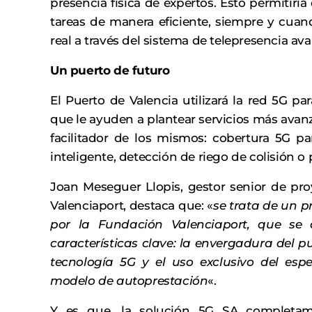
presencia física de expertos. Esto permitiría
tareas de manera eficiente, siempre y cua
real a través del sistema de telepresencia av
Un puerto de futuro
El Puerto de Valencia utilizará la red 5G p
que le ayuden a plantear servicios más avanz
facilitador de los mismos: cobertura 5G par
inteligente, detección de riego de colisión o p
Joan Meseguer Llopis, gestor senior de pr
Valenciaport, destaca que: «
se trata de un 
por la Fundación Valenciaport, que se 
características clave: la envergadura del p
tecnología 5G y el uso exclusivo del espec
modelo de autoprestación
«.
Y es que, la solución 5G SA completam