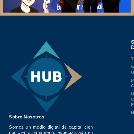
T
W
G
M
O
E
Sobre Nosotros
Somos un medio digital de capital cien
por ciento panameño, especializado en