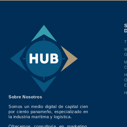
T
W
G
M
O
E
Sobre Nosotros
Somos un medio digital de capital cien
por ciento panameño, especializado en
la industria marítima y logística.
Ofrecemos consultoría en marketing,