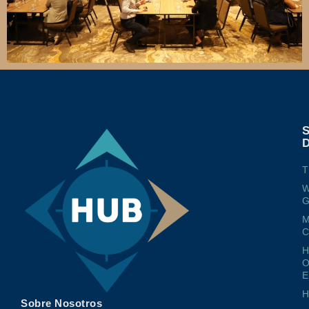
T
W
G
M
O
E
Sobre Nosotros