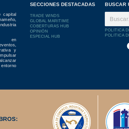
SECCIONES DESTACADAS
BUSCAR 
 capital
TRADE WINDS
ameño,
GLOBAL MARITIME
dustria
COBERTURAS HUB
POLITICA 
OPINIÓN
POLITICA 
ESPECIAL HUB
ría en
eventos,
rativa y
impulsar
alcanzar
 entorno
BROS: