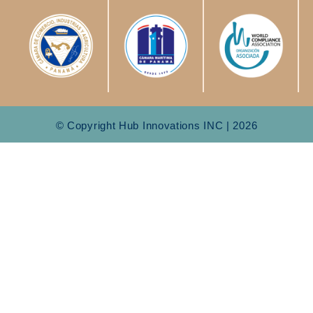
© Copyright Hub Innovations INC | 2026