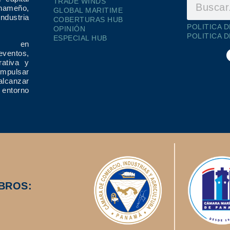
TRADE WINDS
ameño,
GLOBAL MARITIME
dustria
COBERTURAS HUB
POLITICA 
OPINIÓN
POLITICA 
ESPECIAL HUB
ría en
eventos,
rativa y
impulsar
alcanzar
 entorno
BROS: