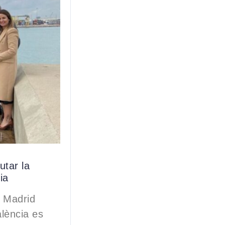
utar la
ia
e Madrid
lència es