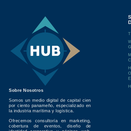
T
W
G
M
O
E
Sobre Nosotros
Somos un medio digital de capital cien
por ciento panameño, especializado en
la industria marítima y logística.
Ofrecemos consultoría en marketing,
cobertura de eventos, diseño de