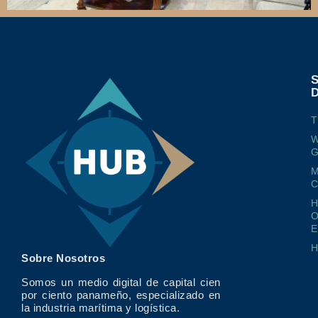
T
W
G
M
O
E
Sobre Nosotros
Somos un medio digital de capital cien
por ciento panameño, especializado en
la industria marítima y logística.