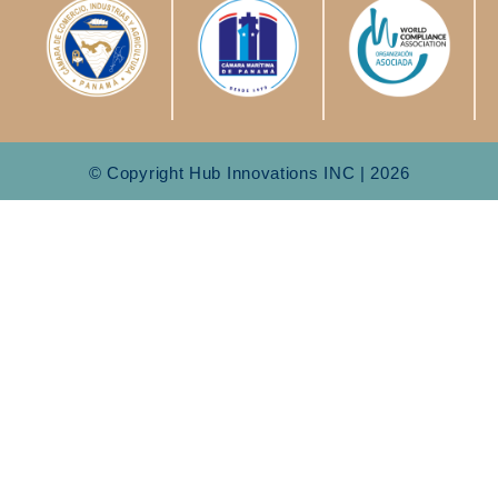
© Copyright Hub Innovations INC | 2026