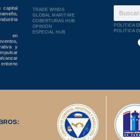
 capital
TRADE WINDS
ameño,
GLOBAL MARITIME
dustria
COBERTURAS HUB
POLITICA 
OPINIÓN
POLITICA 
ESPECIAL HUB
ría en
eventos,
rativa y
impulsar
alcanzar
 entorno
BROS: