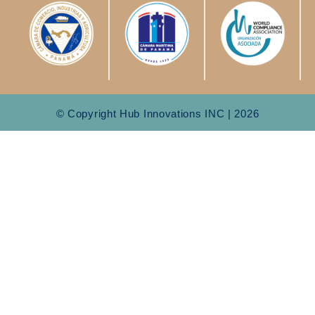
© Copyright Hub Innovations INC | 2026