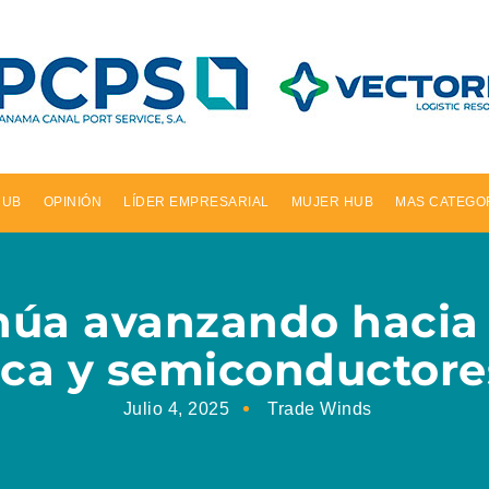
HUB
OPINIÓN
LÍDER EMPRESARIAL
MUJER HUB
MAS CATEGO
úa avanzando hacia l
ica y semiconductore
Julio 4, 2025
Trade Winds