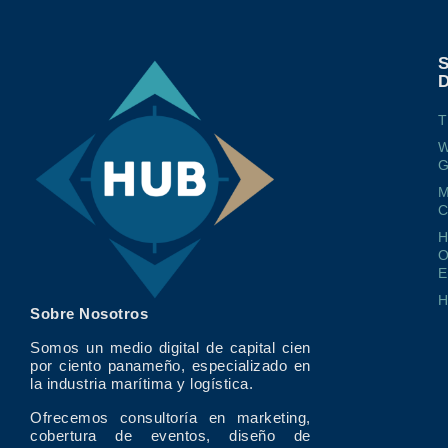
T
W
G
M
O
E
Sobre Nosotros
Somos un medio digital de capital cien
por ciento panameño, especializado en
la industria marítima y logística.
Ofrecemos consultoría en marketing,
cobertura de eventos, diseño de