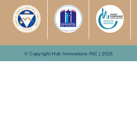
© Copyright Hub Innovations INC | 2026