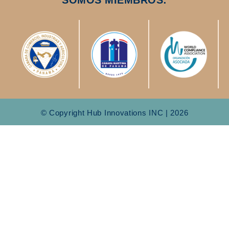
© Copyright Hub Innovations INC | 2026