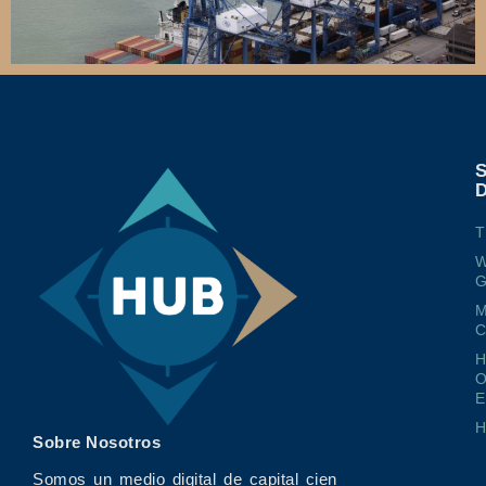
T
W
G
M
O
E
Sobre Nosotros
Somos un medio digital de capital cien