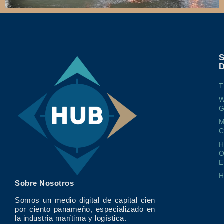
T
W
G
M
O
E
Sobre Nosotros
Somos un medio digital de capital cien
por ciento panameño, especializado en
la industria marítima y logística.