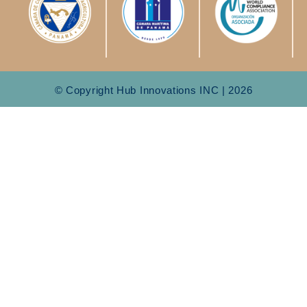
© Copyright Hub Innovations INC | 2026