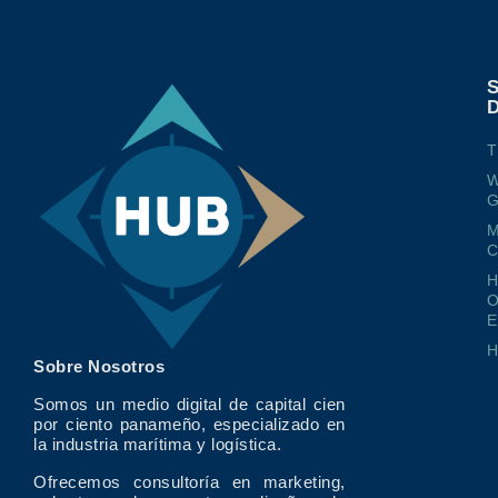
T
W
G
M
O
E
Sobre Nosotros
Somos un medio digital de capital cien
por ciento panameño, especializado en
la industria marítima y logística.
Ofrecemos consultoría en marketing,