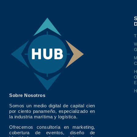
T
W
G
M
O
E
Sobre Nosotros
Somos un medio digital de capital cien
por ciento panameño, especializado en
la industria marítima y logística.
Ofrecemos consultoría en marketing,
cobertura de eventos, diseño de