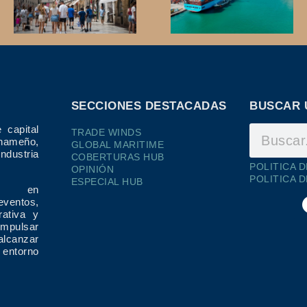
SECCIONES DESTACADAS
BUSCAR 
 capital
TRADE WINDS
ameño,
GLOBAL MARITIME
dustria
COBERTURAS HUB
POLITICA 
OPINIÓN
POLITICA 
ESPECIAL HUB
ría en
eventos,
rativa y
impulsar
alcanzar
 entorno