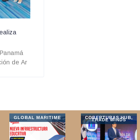
ealiza
e Panamá
ción de Ar
GLOBAL MARITIME
COBERTURAS HUB
,
TRADE WINDS