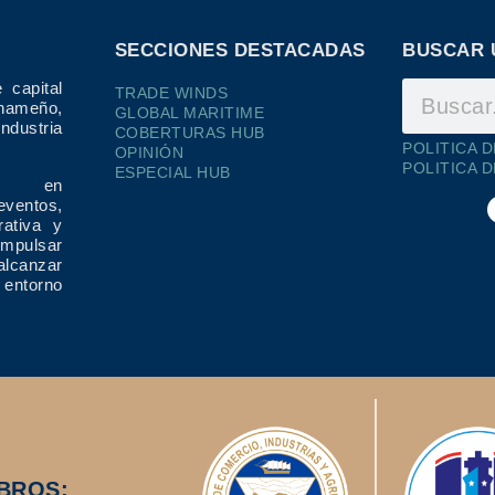
SECCIONES DESTACADAS
BUSCAR 
 capital
TRADE WINDS
ameño,
GLOBAL MARITIME
dustria
COBERTURAS HUB
POLITICA 
OPINIÓN
POLITICA 
ESPECIAL HUB
ría en
eventos,
rativa y
impulsar
alcanzar
 entorno
BROS: