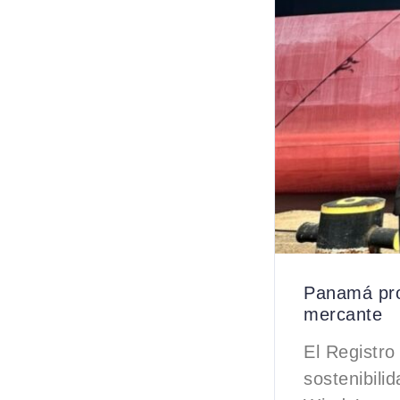
Panamá pro
mercante
El Registr
sostenibili