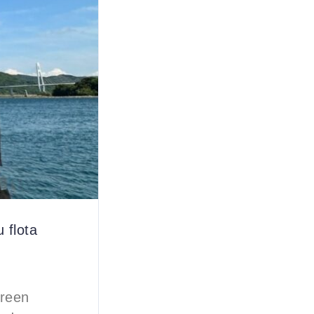
 flota
Green