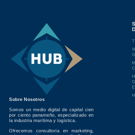
T
W
G
M
O
E
Sobre Nosotros
Somos un medio digital de capital cien
por ciento panameño, especializado en
la industria marítima y logística.
Ofrecemos consultoría en marketing,