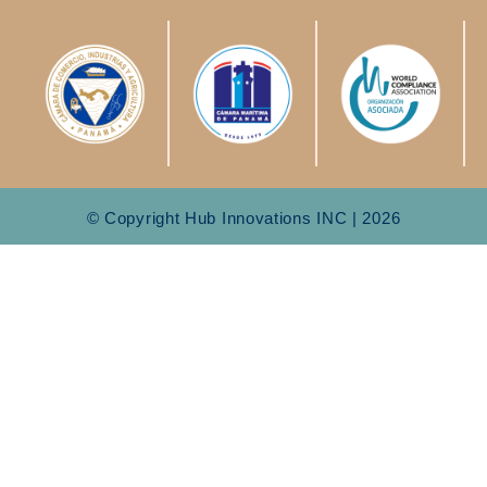
© Copyright Hub Innovations INC | 2026