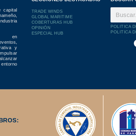
 capital
TRADE WINDS
ameño,
GLOBAL MARITIME
dustria
COBERTURAS HUB
POLITICA 
OPINIÓN
POLITICA 
ESPECIAL HUB
ría en
eventos,
rativa y
impulsar
alcanzar
 entorno
BROS: