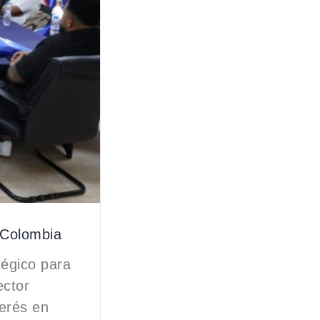
e Colombia
tégico para
ector
terés en