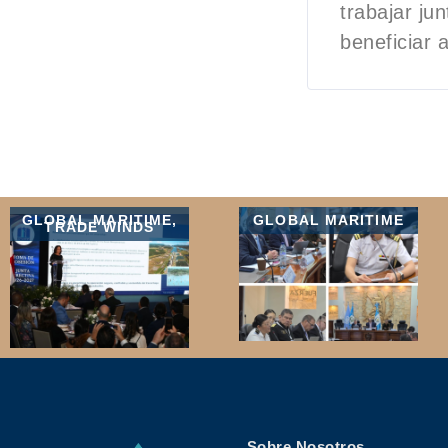
trabajar ju
beneficiar 
GLOBAL MARITIME
,
GLOBAL MARITIME
TRADE WINDS
Sobre Nosotros