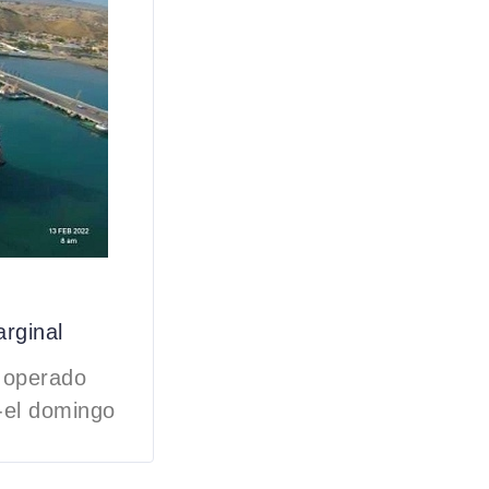
rginal
ú operado
 -el domingo