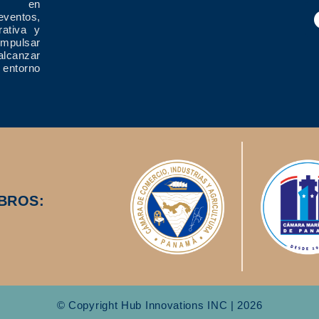
ría en
eventos,
rativa y
impulsar
alcanzar
 entorno
BROS:
© Copyright Hub Innovations INC | 2026