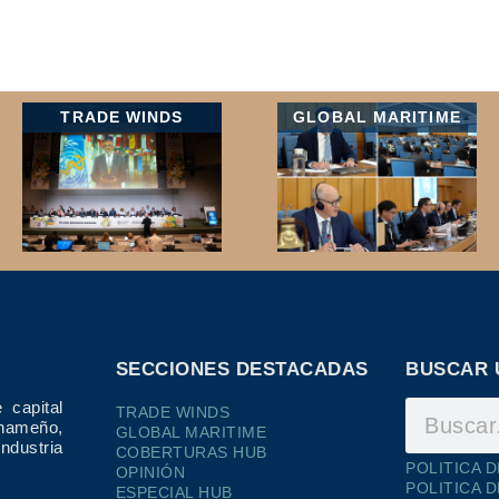
TRADE WINDS
GLOBAL MARITIME
SECCIONES DESTACADAS
BUSCAR 
 capital
TRADE WINDS
ameño,
GLOBAL MARITIME
dustria
COBERTURAS HUB
POLITICA 
OPINIÓN
POLITICA 
ESPECIAL HUB