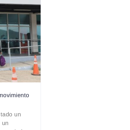
movimiento
ntado un
n un