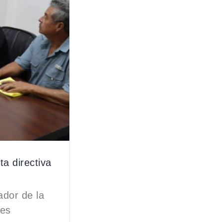
a directiva
dor de la
les