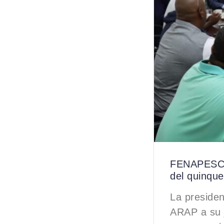
FENAPESCA 
del quinqu
La preside
ARAP a su j