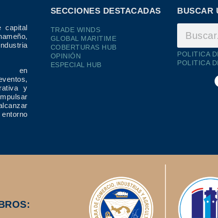
SECCIONES DESTACADAS
BUSCAR 
 capital
TRADE WINDS
ameño,
GLOBAL MARITIME
dustria
COBERTURAS HUB
POLITICA 
OPINIÓN
POLITICA 
ESPECIAL HUB
ría en
eventos,
rativa y
impulsar
alcanzar
 entorno
BROS: