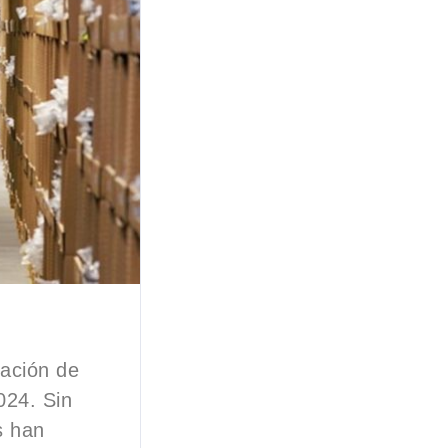
zación de
024. Sin
s han