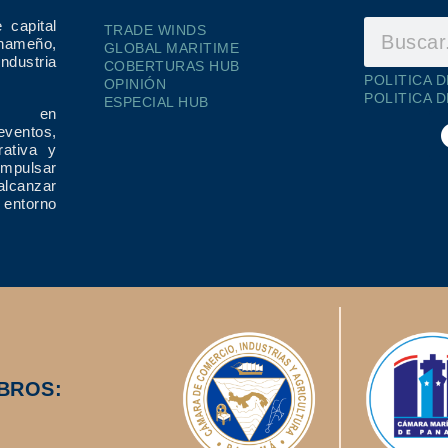
 capital
TRADE WINDS
ameño,
GLOBAL MARITIME
dustria
COBERTURAS HUB
POLITICA 
OPINIÓN
POLITICA 
ESPECIAL HUB
ría en
eventos,
rativa y
impulsar
alcanzar
 entorno
BROS: