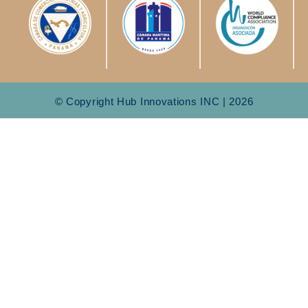
© Copyright Hub Innovations INC | 2026