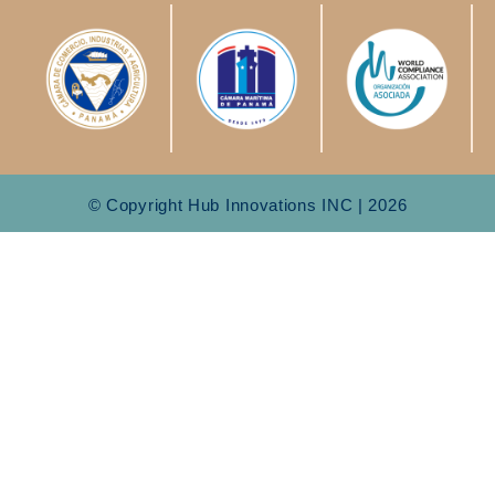
© Copyright Hub Innovations INC | 2026