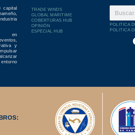
 capital
TRADE WINDS
ameño,
GLOBAL MARITIME
dustria
COBERTURAS HUB
POLITICA 
OPINIÓN
POLITICA 
ESPECIAL HUB
ría en
eventos,
rativa y
impulsar
alcanzar
 entorno
BROS: