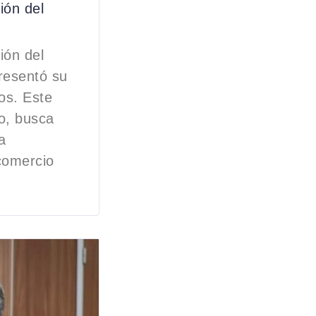
ión del
ión del
presentó su
os. Este
do, busca
a
 comercio