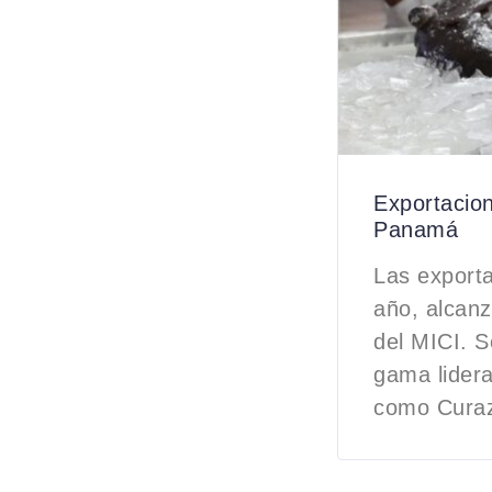
Exportacion
Panamá
Las export
año, alcanz
del MICI. S
gama lider
como Curaz