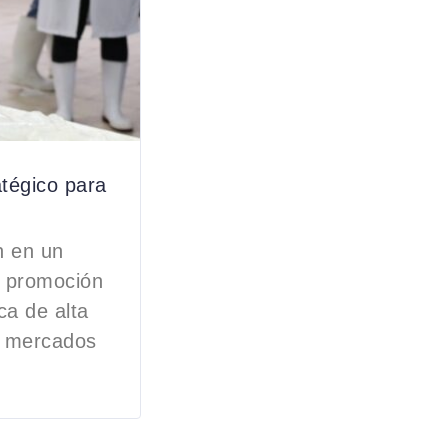
atégico para
n en un
e promoción
ca de alta
a mercados