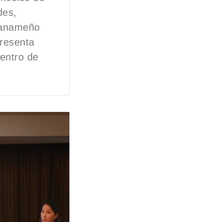
des,
 panameño
presenta
centro de