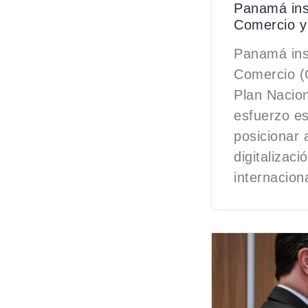
Panamá inst
Comercio y
Panamá inst
Comercio (C
Plan Nacio
esfuerzo es
posicionar 
digitalizaci
internaciona