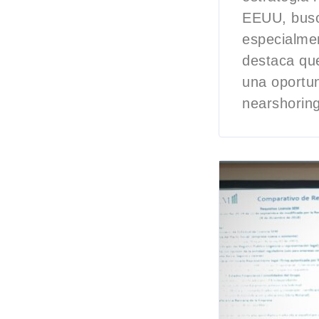
EEUU, busc
especialmen
destaca que
una oportun
nearshoring