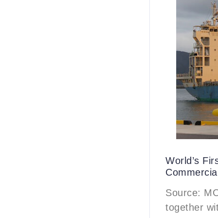
World’s Fir
Commercial
Source: MO
together wi