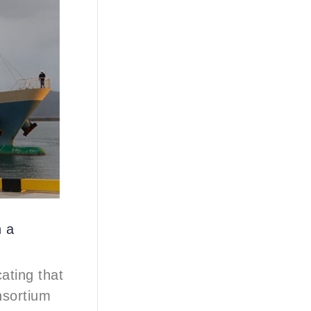
n a
ting that
nsortium