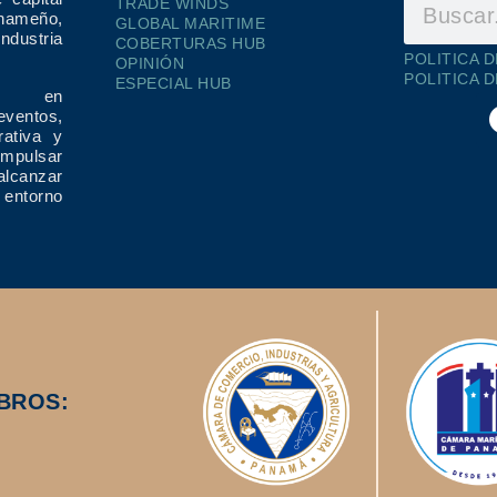
TRADE WINDS
ameño,
GLOBAL MARITIME
dustria
COBERTURAS HUB
POLITICA 
OPINIÓN
POLITICA 
ESPECIAL HUB
ría en
eventos,
rativa y
impulsar
alcanzar
 entorno
BROS: