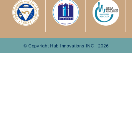
© Copyright Hub Innovations INC | 2026