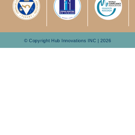
© Copyright Hub Innovations INC | 2026