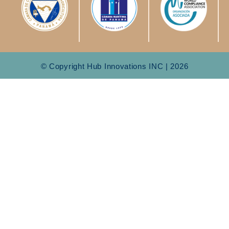
© Copyright Hub Innovations INC | 2026