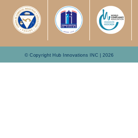
© Copyright Hub Innovations INC | 2026