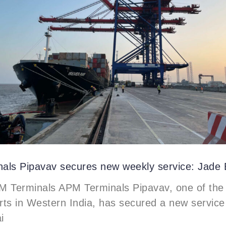
als Pipavav secures new weekly service: Jade
M Terminals APM Terminals Pipavav, one of the 
ts in Western India, has secured a new servic
i