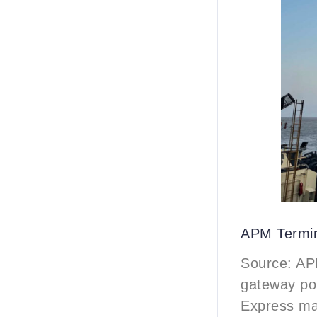
APM Termin
Source: AP
gateway por
Express ma