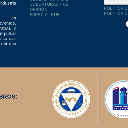
dustria
COBERTURAS HUB
POLITICA 
OPINIÓN
POLITICA 
ESPECIAL HUB
ría en
eventos,
rativa y
impulsar
alcanzar
 entorno
BROS: