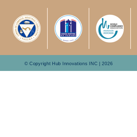
© Copyright Hub Innovations INC | 2026