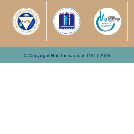
© Copyright Hub Innovations INC | 2026