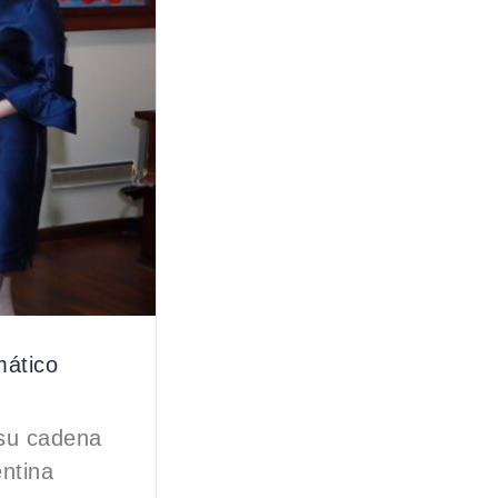
mático
 su cadena
ntina