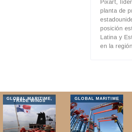
Pixart, líd
planta de p
estadounide
posición e
Latina y Es
en la región
GLOBAL MARITIME
,
GLOBAL MARITIME
TRADE WINDS