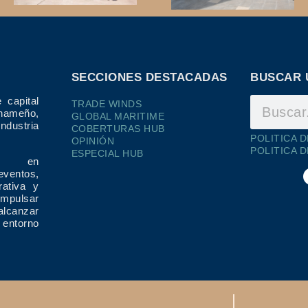
SECCIONES DESTACADAS
BUSCAR 
 capital
TRADE WINDS
ameño,
GLOBAL MARITIME
dustria
COBERTURAS HUB
POLITICA 
OPINIÓN
POLITICA 
ESPECIAL HUB
ría en
eventos,
rativa y
impulsar
alcanzar
 entorno