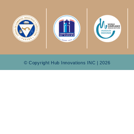
© Copyright Hub Innovations INC | 2026