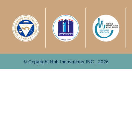
© Copyright Hub Innovations INC | 2026