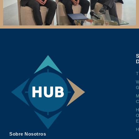
T
W
G
M
O
E
Sobre Nosotros