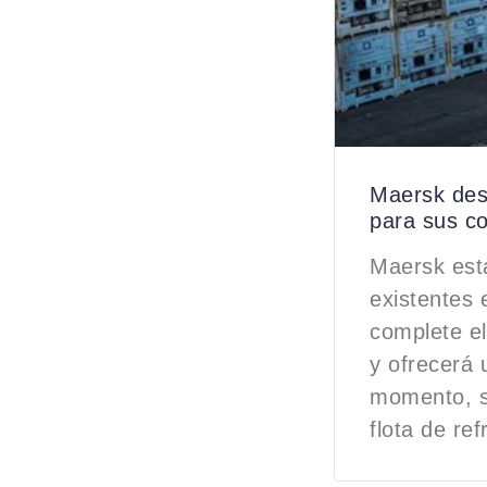
Maersk des
para sus co
Maersk está
existentes 
complete el
y ofrecerá 
momento, s
flota de ref