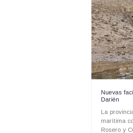
Nuevas faci
Darién
La provinc
marítima co
Rosero y Cu