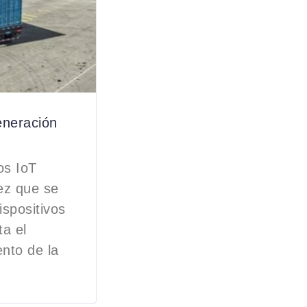
eneración
os IoT
ez que se
ispositivos
ta el
nto de la