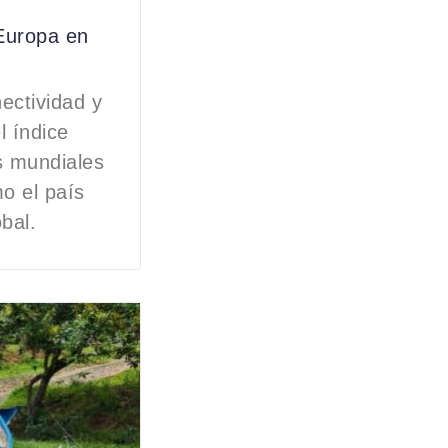
 Europa en
ectividad y
l índice
s mundiales
o el país
bal.