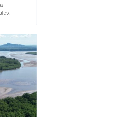
la
ales.