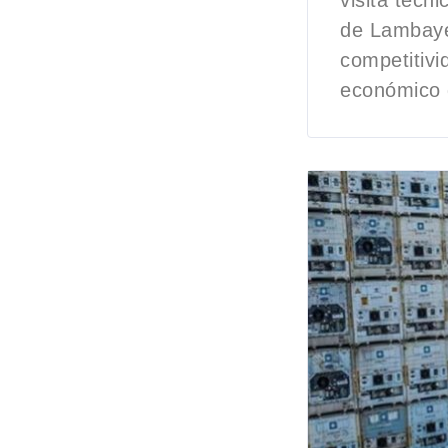
visita técn
de Lambayeq
competitivi
económico d