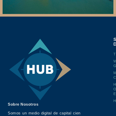
T
W
G
M
O
E
Sobre Nosotros
Somos un medio digital de capital cien