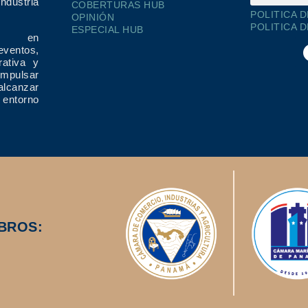
dustria
COBERTURAS HUB
POLITICA 
OPINIÓN
POLITICA 
ESPECIAL HUB
ría en
eventos,
rativa y
impulsar
alcanzar
 entorno
BROS: