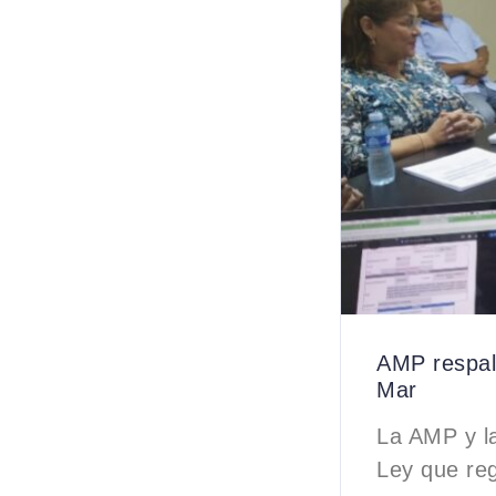
AMP respald
Mar
La AMP y l
Ley que reg