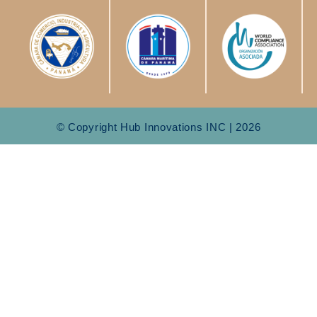
© Copyright Hub Innovations INC | 2026